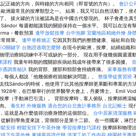
忘記正確的方向，與時鐘的方向相同（即冒號的方向）。
會計公
歐洲最常見的按摩類型之一。 結果，我又可以自然活動了，坐
了。 拔火罐的方法被認為是在中國古代發現的。 杯子會產生真
Sándor 每週都能讓我的關節保持在一個水平。 我可以在沒有
arma - 餐飲預算
逢甲放鬆按摩
台中泡腳
宜蘭地區精緻外燴
身
非常簡單。
逢甲脊椎矯正
它因其對我們的整體健康、福祉和自我
EO關鍵字
台胞證過期怎麼辦
在現今的歐洲，按摩、結締組織和
物理治療師訓練中不可或缺的一部分。 現在用手做幾個圓週運
摩課程
我童年時期的髖關節疾病給我成年後帶來了很多困擾。
外遇調查秘訣
我的背部、腰部和頸部會持續疼痛。
家事服務有
，每個人都說「他幾個療程就能解決問題」。
整復學徒實習班
去找Sándor的時候，他使用了比其他按摩師更果斷和專業的方
1928年，在巴黎舉行的世界醫學大會上，丹麥博士。 Emil Vod
按摩（手動淋巴引流）。 背部按摩時，客人俯臥，按摩師將滾
肌肉。
養生村
外燴服務
適合您的台北會計事務所
台北記帳士
現
，這就是為什麼值得治療身體的這個部位。
台中居家清潔服務
紹
從解剖學角度來說，背側部分是第十二節。 在一些國家，淋巴
輕鬆安排
輕鬆安排下午茶外燴
學習按摩技巧課程
按摩師和物理
安排下午茶外燴
柬埔寨簽證代辦
清潔工的工作內容
桃園植牙專