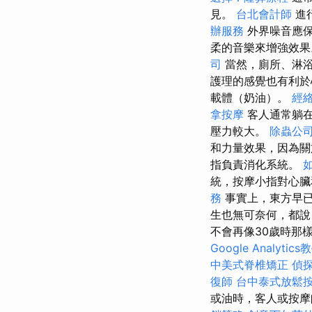
見。
台北會計師
進
辦服務
外界噪音應
柔的音樂來增強效
司
當然，廁所、淋浴
護理的感覺也有利
載體（奶油）。
經
拿按摩
客人通常躺
壓力較大。
除蟲公
和力量效果，因為關
指負責消化系統。
統，按摩小指對心
務
事實上，東方早
生也無可奈何，都說
不會再像30歲時那
Google Analytics
中美式脊椎矯正
偵
復師
台中泰式放鬆
或油時，客人或按摩