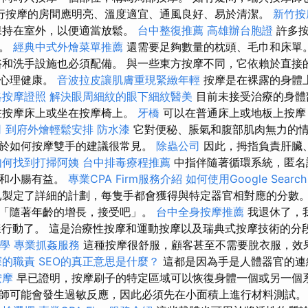
行按摩的房間應明亮、溫度適宜、通風良好、易於清潔。
新竹按
保持在室外，以便適當放鬆。
台中整復推薦
高雄辦台胞證
許多按
果。
經典中式外燴菜單推薦
還需要足夠數量的枕頭、毛巾和床單
和洗手設施也必須配備。 與一些東方按摩不同，它依賴於直接
於心理健康。
音波拉皮讓肌膚重現緊緻年輕
按摩是在裸露的身體
絡按摩證照
解決眼周細紋的眼下細紋醫美
目前未接受治療的身體
在按摩床上或坐在按摩椅上。
牙橋
可以在普通床上或地板上按摩
司
到府外燴輕鬆安排
防水漆
它對便秘、脹氣和腹部肌肉無力的情
於如何按摩雙手的建議很常見。
除蟲公司
因此，拇指負責肝臟
如何找到打掃阿姨
台中排毒療程推薦
中指伴隨著循環系統，匿名
臟和小腸有益。
專業CPA Firm服務介紹
如何使用Google Search 
已製定了詳細的計劃，每隻手都會獲得與特定器官相對應的分數
「隨著年齡的增長，接受吧」。
台中全身按摩推薦
我退休了，
樣行動了。 這是治療性按摩和運動按摩以及瑞典式按摩技術的分
教學
專業抓姦服務
這種按摩很舒服，顧客甚至不需要脫衣服，效
探的職責
SEO的真正意思是什麼？
這都是因為手是人體器官的
按摩
早已證明，按摩刷子的特定區域可以恢復身體一個或另一個系
師可能會發生過敏反應，因此必須先在小面積上進行材料測試