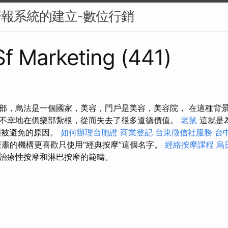
警報系統的建立-數位行銷
 Sf Marketing (441)
部，烏法是一個國家，美容，門戶是美容，美容院， 在這種背
不幸地在俱樂部紮根，從而失去了很多道德價值。
老鼠
這就是
洲被避免的原因。
如何辦理台胞證
商業登記
台東徵信社服務
台
嚴肅的機構更喜歡只使用“經典按摩”這個名字。
經絡按摩課程
烏
治療性按摩和淋巴按摩的範疇。