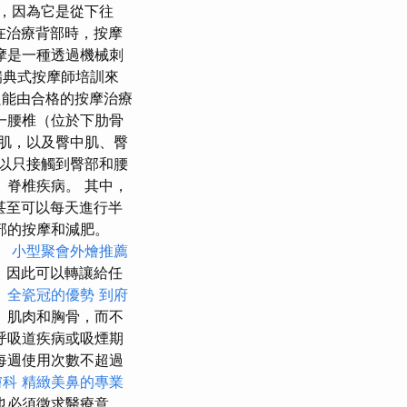
，因為它是從下往
在治療背部時，按摩
摩是一種透過機械刺
瑞典式按摩師培訓來
能由合格的按摩治療
一腰椎（位於下肋骨
肌，以及臀中肌、臀
以只接觸到臀部和腰
脊椎疾病。 其中，
甚至可以每天進行半
部的按摩和減肥。
。
小型聚會外燴推薦
，因此可以轉讓給任
。
全瓷冠的優勢
到府
、肌肉和胸骨，而不
呼吸道疾病或吸煙期
每週使用次數不超過
膚科
精緻美鼻的專業
也必須徵求醫療意