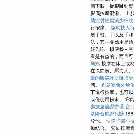
個下肢，從腳趾到臀
腳底按摩混淆。 上
菌注射輕鬆減少細紋
行按摩。
協助找人
展手臂、手以及手和
法，其主要應用是
好先吃一頓便餐－
看是有益的，而且可
阿姨
按摩在床上或椅
在快節奏、壓力大、
業的醫美診所讓您更
感。
創意宴會外燴
下進行按摩，也可
或僅使用粉末。 它
寨旅遊簽證辦理
台
基隆台胞證代辦
18
於他。
快速打掃小
動結合。 駕駛按摩