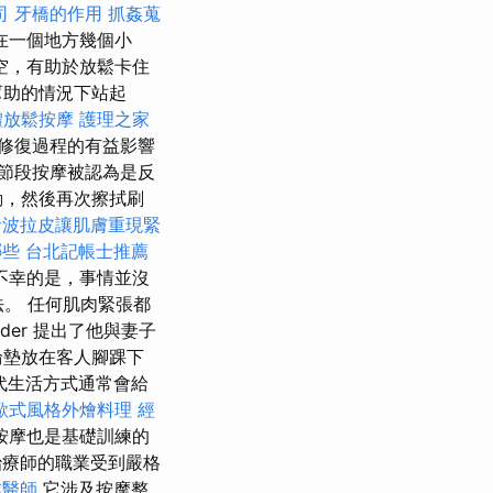
司
牙橋的作用
抓姦蒐
在一個地方幾個小
空，有助於放鬆卡住
幫助的情況下站起
體放鬆按摩
護理之家
修復過程的有益影響
節段按摩被認為是反
動，然後再次擦拭刷
音波拉皮讓肌膚重現緊
哪些
台北記帳士推薦
不幸的是，事情並沒
法。 任何肌肉緊張都
der 提出了他與妻子
輪墊放在客人腳踝下
代生活方式通常會給
歐式風格外燴料理
經
按摩也是基礎訓練的
治療師的職業受到嚴格
業醫師
它涉及按摩整