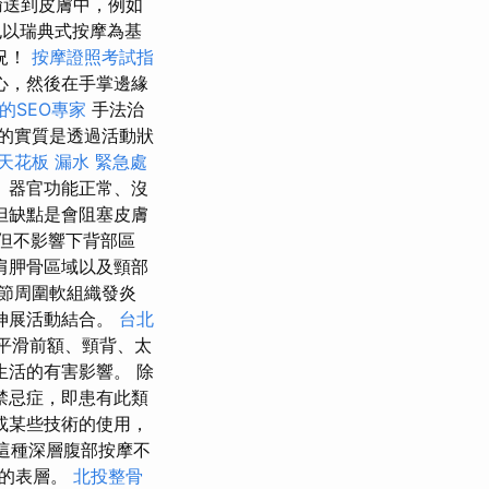
輸送到皮膚中，例如
以瑞典式按摩為基
況！
按摩證照考試指
心，然後在手掌邊緣
的SEO專家
手法治
的實質是透過活動狀
天花板 漏水 緊急處
、器官功能正常、沒
但缺點是會阻塞皮膚
，但不影響下背部區
肩胛骨區域以及頸部
節周圍軟組織發炎
伸展活動結合。
台北
平滑前額、頸背、太
生活的有害影響。 除
禁忌症，即患有此類
或某些技術的使用，
這種深層腹部按摩不
體的表層。
北投整骨