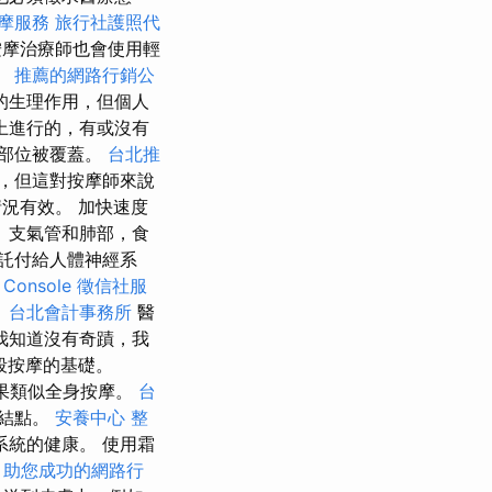
摩服務
旅行社護照代
摩治療師也會使用輕
。
推薦的網路行銷公
的生理作用，但個人
上進行的，有或沒有
部位被覆蓋。
台北推
，但這對按摩師來說
況有效。 加快速度
、支氣管和肺部，食
託付給人體神經系
Console
徵信社服
。
台北會計事務所
醫
我知道沒有奇蹟，我
段按摩的基礎。
果類似全身按摩。
台
連結點。
安養中心
整
統的健康。 使用霜
。
助您成功的網路行