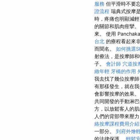
服務
但平滑時不要
證流程
瑞典式按摩是
時，疼痛也明顯減輕
的關節和肌肉痙攣。 
來。 使用 Panchak
台北
的療程看起來
而聞名。
如何挑選S
射療法，是按摩師和
子。
會計師
穴道按
緻年輕
牙橋的作用
我去找了幾位按摩師
有那樣發生，就在我
會影響按摩的效果。 
共同開發的手動淋巴
方，以放鬆客人的
人們的背部帶來壓力
絡按摩課程費用介
一部分。
到府外燴
的法律保護。
輕鬆