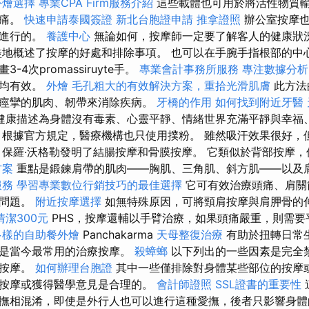
外燴選擇
專業CPA Firm服務介紹
這些載體也可用於將活性物質
止痛。
快速申請泰國簽證
新北台胞證申請
推拿證照
辦公室按摩也
服進行的。
養護中心
無論如何，按摩師一定要了解客人的健康狀
盡地概述了按摩的好處和排除事項。 也可以在手腕手指根部的中
4次promassiruyte手。
專業會計事務所服務
專注數據分析
痛均有效。
外燴
毛孔粗大的有效解決方案，重拾光滑肌膚
此方法
痙攣的肌肉、韌帶來消除疾病。
牙橋的作用
如何找到附近牙醫
健康描述為身體沒有毒素、心靈平靜、情緒世界充滿平靜與幸福
 根據官方規定，醫療機構也只使用撲粉。 雖然吸汗效果很好，
 保羅·沃格勒發明了結腸按摩和骨膜按摩。 它類似於背部按摩
方案
重點是鍛鍊肩帶的肌肉——胸肌、三角肌、斜方肌——以及
服務
學習專業數位行銷技巧的最佳選擇
它可有效治療頭痛、肩關
康問題。
附近按摩選擇
如無特殊原因，可將頸肩按摩與肩胛骨的
清潔300元
PHS，按摩還輔以手臂治療，如果頭痛嚴重，則需要
多樣的自助餐外燴
Panchakarma
天母整復治療
有助於扭轉日常
這是當今最常用的治療按摩。
殺蟑螂
以下列出的一些因素是完全
受按摩。
如何辦理台胞證
其中一些僅排除對身體某些部位的按摩
按摩或獲得醫學意見是合理的。
會計師證照
SSL證書的重要性
撫相混淆，即使是外行人也可以進行這種愛撫，後者只影響身