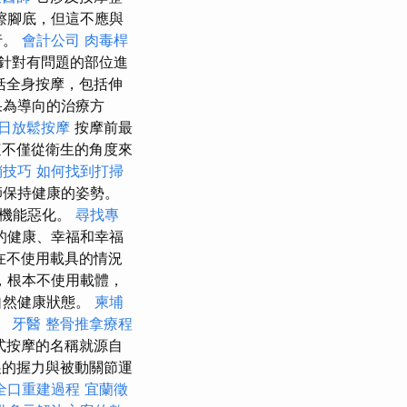
擦腳底，但這不應與
行。
會計公司
肉毒桿
針對有問題的部位進
括全身按摩，包括伸
果為導向的治療方
日放鬆按摩
按摩前最
這不僅從衛生的角度來
銷技巧
如何找到打掃
師保持健康的姿勢。
體機能惡化。
尋找專
的健康、幸福和幸福
在不使用載具的情況
，根本不使用載體，
自然健康狀態。
柬埔
。
牙醫
整骨推拿療程
式按摩的名稱就源自
展的握力與被動關節運
全口重建過程
宜蘭徵