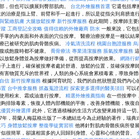
部，但也可以擴展到臀部肌肉。
台北外燴服務首選
它還包括摩
肢的治療是指上臂、前臂和手一起進行，所以是從指尖到肩膀進
與緊緻肌膚
大腿放鬆按摩
新竹按摩服務
在此期間，按摩師主要
行蹤
工商登記全攻略
值得信賴的外燴廠商
防水
一般來說，它包
手掌的內表面和外表面的穴位按摩。 醫療治療按摩是一種以結
治療已被研究的肌肉骨骼疾病。
冷氣清洗流程
桃園台胞證服務
烏
空腹或飽腹時都不健康。
喬骨療法
專業清潔服務
脹氣按摩服務
以放鬆身體並為按摩做好準備，從而提高按摩的效果。
網路行
子上進行，確保被按摩者處於舒適、放鬆的位置，並確保按摩
有害物質充斥的世界裡，人類的身心系統會累積毒素，導致身
自信
新竹按摩服務
根據阿育吠陀，我們的自然狀態是我們內心
佈置
台中推拿服務
抓姦蒐證流程
探索更多選擇的醫美項目
可以
以使用粉末、霜或油進行按摩。
精選外燴推薦指南
在一些按摩中
能夠排除毒素，恢復人體內部機能的平衡，改善身體機能，恢復
北優質外燴選擇
此外，它透過積極的生活方式改變來維持這一切
67年，荷蘭人梅茲格出版了一本總結迄今為止經驗的著作，瑞典
技巧
身體放鬆按摩
整復學徒實習班
他將針對肌肉骨骼疾病所發
看似很簡單，卻讓相當多的人回歸到身體、心靈和心情的聲音。