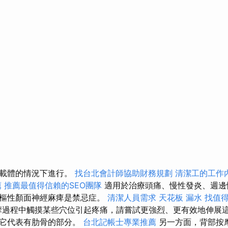
有載體的情況下進行。
找台北會計師協助財務規劃
清潔工的工作
薦
推薦最值得信賴的SEO團隊
適用於治療頭痛、慢性發炎、週邊
中樞性顏面神經麻痺是禁忌症。
清潔人員需求
天花板 漏水
找值得信
過程中觸摸某些穴位引起疼痛，請嘗試更強烈、更有效地伸展這
即它代表有肋骨的部分。
台北記帳士專業推薦
另一方面，背部按