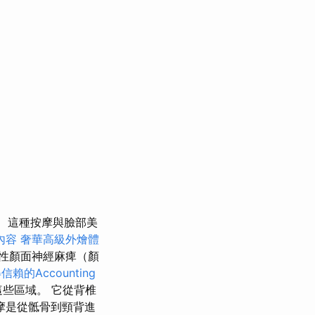
這種按摩與臉部美
內容
奢華高級外燴體
性顏面神經麻痺（顏
賴的Accounting
些區域。 它從背椎
摩是從骶骨到頸背進