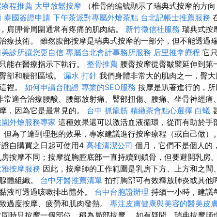
鬆療程推薦
大甲放鬆按摩
（椎骨的編號顯示了瑞典式按摩的方向
術
泰國簽證申請
下午茶派對專屬外燴茶點
台北記帳士推薦服務
，肩胛骨周圍通常有疼痛的肌肉結。
新竹徵信社服務
瑞典式按
治療技術。 雖然腹部按摩是瑞典式按摩的一部分，但不能透過
醫美診所讓您更自信
專屬台北會計事務所服務
后里推拿療程
它只
她只能在醫療指示下執行。
整骨推薦
腰臀按摩從臀皺襞延伸到第
括臀部和腰部區域。
漏水 打針
我們身體非常大的肌肉之一，臀大
於這裡。
如何申請台胞證
專業的SEO服務
按摩是趴著進行的，所
非常適合治療腰酸、腰部放射痛、臀部扭傷、腰痛、坐骨神經痛、
按摩，因為它是最常見的。
台中 抓龍筋
精緻茶會點心選擇
白蟻
桃園外燴服務專家
這種效果還可以激活血液循環，從而有助於手
計
但為了達到理想的效果，專家建議進行按摩療程（或自己做）
證自購買之日起可使用4
高雄清潔公司
個月，它們不是個人的
乳房按摩不同；按摩從胸腔底部一直持續到鎖骨，但要避開乳房
大雅按摩服務
因此，按摩師的工作範圍是乳房下方、上方和之間
的腺體組織。
台中牙醫推薦清單
拍打胸部可有效釋放肺炎或其他
些黏液可透過咳嗽排出體外。
台中台胞證辦理
持續一小時，建議
致過度按摩、疲勞和肌肉發熱。
專注皮膚健康與美容的醫美皮
同時只按摩一個部位，稱為局部按摩。 如有疑問，瑞典按摩師