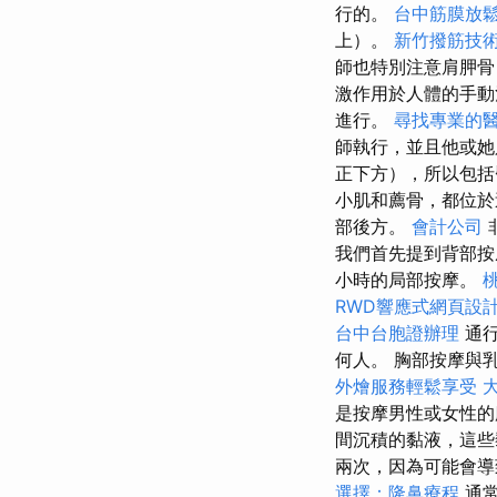
行的。
台中筋膜放
上）。
新竹撥筋技
師也特別注意肩胛骨
激作用於人體的手動
進行。
尋找專業的
師執行，並且他或
正下方），所以包
小肌和薦骨，都位
部後方。
會計公司
我們首先提到背部
小時的局部按摩。
RWD響應式網頁設
台中台胞證辦理
通行
何人。 胸部按摩與
外燴服務輕鬆享受
是按摩男性或女性
間沉積的黏液，這
兩次，因為可能會導
選擇：隆鼻療程
通常