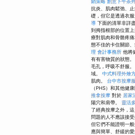
銷策略
創意下午茶
抗炎、肌肉鬆弛、
礎，但它是透過衣
導
下面的清單非詳
到拇指根部的位置上畫3-
療對肌肉和骨骼疼
態不佳的卡住關節、
理
會計事務所
他將
有有害物質的狀態。
毛孔，呼吸不舒服。
域。
中式料理外燴
肌肉。
台中市按摩
（PHS）和其他健
推拿按摩
對於
居家
陽穴和肩帶。
靈活
了經典按摩之外，
問題的人不應該接
但它們不能證明一般
應與簡單、舒緩的愛