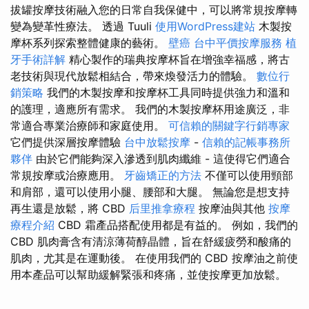
拔罐按摩技術融入您的日常自我保健中，可以將常規按摩轉
變為變革性療法。 透過 Tuuli
使用WordPress建站
木製按
摩杯系列探索整體健康的藝術。
壁癌
台中平價按摩服務
植
牙手術詳解
精心製作的瑞典按摩杯旨在增強幸福感，將古
老技術與現代放鬆相結合，帶來煥發活力的體驗。
數位行
銷策略
我們的木製按摩和按摩杯工具同時提供強力和溫和
的護理，適應所有需求。 我們的木製按摩杯用途廣泛，非
常適合專業治療師和家庭使用。
可信賴的關鍵字行銷專家
它們提供深層按摩體驗
台中放鬆按摩
-
信賴的記帳事務所
夥伴
由於它們能夠深入滲透到肌肉纖維 - 這使得它們適合
常規按摩或治療應用。
牙齒矯正的方法
不僅可以使用頸部
和肩部，還可以使用小腿、腰部和大腿。 無論您是想支持
再生還是放鬆，將 CBD
后里推拿療程
按摩油與其他
按摩
療程介紹
CBD 霜產品搭配使用都是有益的。 例如，我們的
CBD 肌肉膏含有清涼薄荷醇晶體，旨在舒緩疲勞和酸痛的
肌肉，尤其是在運動後。 在使用我們的 CBD 按摩油之前使
用本產品可以幫助緩解緊張和疼痛，並使按摩更加放鬆。