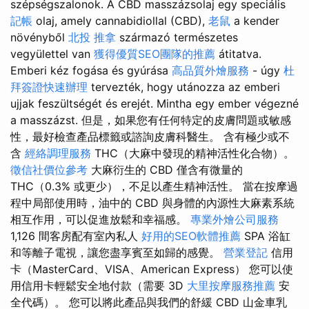
szépségszalonok. A CBD masszázsolaj egy speciális
記帳
olaj, amely cannabidiollal (CBD),
老鼠
a kender
növényből
北投 推拿
származó természetes
vegyülettel van
獲得優質SEO團隊的推薦
átitatva.
Emberi kéz fogása és gyúrása
高品質外燴服務
- úgy
杜
拜簽證快速辦理
tervezték, hogy utánozza az emberi
ujjak feszültségét és erejét. Mintha egy ember végezné
a masszázst. 但是，如果您有任何特定的皮膚問題或敏感
性，最好檢查產品標籤或諮詢皮膚科醫生。 含有極少或不
含
經絡調理服務
THC（大麻中發現的精神活性化合物）。
徵信社價位參考
大麻衍生的 CBD 僅含有微量的
THC（0.3% 或更少），不足以產生精神活性。 當在按摩過
程中局部使用時，油中的 CBD 與身體的內源性大麻素系統
相互作用，可以促進放鬆和幸福感。
專業外燴公司服務
1,126 間客房配有室內私人
好用的SEO軟體推薦
SPA 浴缸
和等離子電視，讓您盡享賓至如歸的感覺。
營業登記
信用
卡（MasterCard、VISA、American Express） 您可以使
用信用卡輕鬆安全地付款（需要 3D
大里按摩服務推薦
安
全代碼）。 您可以將此產品與我們的舒緩 CBD 山金車乳