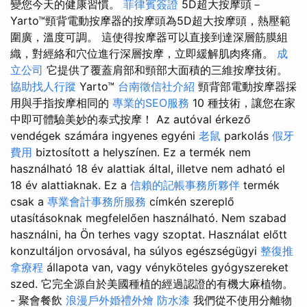
變您今天的健康習慣。
菲律賓簽證
5D超大按摩頭－
Yarto™頸背電動按摩器的按摩頭為5D超大按摩頭，熱壓範
圍廣，溫度可調。 這使得按摩器可以直接到達深層筋膜組
織，對經絡和穴位進行深層按摩，立即緩解肌肉疼痛。
成
立公司
它提供了覆蓋肩部和頸部大面積的三維按摩技術。
協助找人行蹤
Yarto™
台南徵信社介紹
頸背部電動按摩器採
用與手指按摩相同的
專業的SEO服務
10 種技術，讓您在家
中即可體驗美妙的泰式按摩！ Az autóval érkező
vendégek számára ingyenes egyéni
老鼠
parkolás
假牙
費用
biztosított a helyszínen. Ez a termék nem
használható 18 év alattiak által, illetve nem adható el
18 év alattiaknak. Ez a
信賴的記帳事務所夥伴
termék
csak a
專業會計事務所服務
címkén szereplő
utasításoknak megfelelően használható. Nem szabad
használni, ha Ön terhes vagy szoptat. Használat előtt
konzultáljon orvosával, ha súlyos egészségügyi
整復推
拿療程
állapota van, vagy vényköteles gyógyszereket
szed. 它完全源自於美國種植的經過認證的有機大麻植物。
- 聚會餐飲
浪漫戶外婚禮外燴
防水漆
我們從不使用分離物