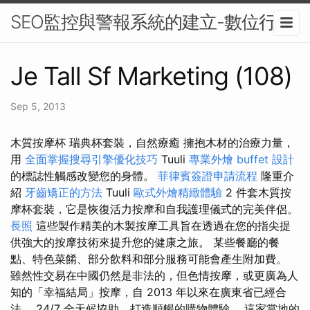
SEO監控與警報系統的建立-數位行銷
Je Tall Sf Marketing (108)
Sep 5, 2013
木質按摩杯 瑞典杯套裝，自然療癒 擁抱木材的治療力量，
用
全面掌握搜尋引擎優化技巧
Tuuli
專業外燴 buffet 設計
的標誌性觸感改變您的身體。
菲律賓簽證申請流程
隆重介
紹
牙齒矯正的方法
Tuuli
歐式外燴精緻體驗
2 件套木質按
摩杯套裝，它是恢復活力按摩和自我護理儀式的完美伴侶。
長照
這些製作精美的木製按摩工具旨在透過在您的指尖提
供強大的按摩技術來提升您的健康之旅。 某些餐廳的餐
點、特色菜餚、部分飲料和部分服務可能會產生附加費。
雖然性交易在中國仍然是非法的，但色情按摩，或更廣為人
知的「幸福結局」按摩，自 2013 年以來在廣東省已經合
法。 24/7 全天候協助，打造順暢的購物體驗。 這家當地的