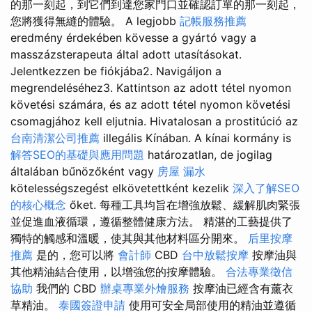
的那一刻起，到它們到達您家門口並確認訂單的那一刻起，
您將獲得無縫的體驗。 A legjobb
記帳服務推薦
eredmény érdekében kövesse a gyártó vagy a
masszázsterapeuta által adott utasításokat.
Jelentkezzen be fiókjába2. Navigáljon a
megrendeléséhez3. Kattintson az adott tétel nyomon
követési számára, és az adott tétel nyomon követési
csomagjához kell eljutnia. Hivatalosan a prostitúció az
台南清潔公司推薦
illegális Kínában. A kínai kormány is
解答SEO的基礎與應用問題
határozatlan, de jogilag
általában bűnözőként vagy
房屋 漏水
kötelességszegést elkövetettként kezelik
深入了解SEO
的核心概念
őket. 每種工具均旨在增強放鬆、緩解肌肉緊張
並促進血液循環，遵循整體健康方法。 精湛的工藝提供了
獨特的觸感和溫暖，使其與其他材料區分開來。
后里按摩
推薦
是的，您可以將
會計師
CBD
台中放鬆按摩
按摩油與
其他精油結合使用，以增強您的按摩體驗。
合法專業徵信
協助
我們的 CBD
辦桌專業外燴服務
按摩油已經含有薰衣
草精油。
泰國簽證申請
使用可安全局部使用的精油並遵循