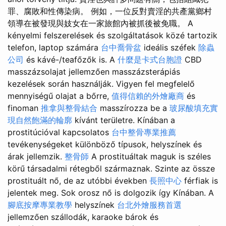
罪、腐敗和性傳染病。 例如，一位反對賣淫的共產黨鄉村
領導在被發現與妓女在一家旅館內被抓後被免職。 A
kényelmi felszerelések és szolgáltatások közé tartozik
telefon, laptop számára
台中喬骨盆
ideális széfek
除蟲
公司
és kávé-/teafőzők is. A
什麼是卡式台胞證
CBD
masszázsolajat jellemzően masszázsterápiás
kezelések során használják. Vigyen fel megfelelő
mennyiségű olajat a bőrre,
值得信賴的外燴廠商
és
finoman
推拿與整骨結合
masszírozza be a
玻尿酸填充實
現自然飽滿的輪廓
kívánt területre. Kínában a
prostitúcióval kapcsolatos
台中整骨專業推薦
tevékenységeket különböző típusok, helyszínek és
árak jellemzik.
整骨師
A prostituáltak maguk is széles
körű társadalmi rétegből származnak. Szinte az össze
prostituált nő, de az utóbbi években
長照中心
férfiak is
jelentek meg. Sok orosz nő is dolgozik így Kínában. A
腳底按摩專業教學
helyszínek
台北外燴服務首選
jellemzően szállodák, karaoke bárok és