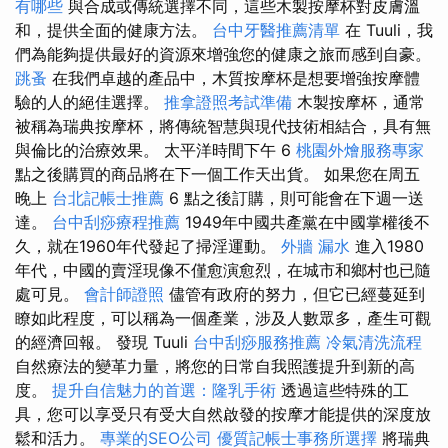
有哪些
與合成或傳統選擇不同，這些木製按摩杯對皮膚溫
和，提供全面的健康方法。
台中牙醫推薦清單
在 Tuuli，我
們為能夠提供最好的資源來增強您的健康之旅而感到自豪。
跳蚤
在我們卓越的產品中，木質按摩杯是想要增強按摩體
驗的人的絕佳選擇。
推拿證照考試準備
木製按摩杯，通常
被稱為瑞典按摩杯，將傳統智慧與現代技術相結合，具有無
與倫比的治療效果。 太平洋時間下午 6
桃園外燴服務專家
點之後購買的商品將在下一個工作天出貨。 如果您在周五
晚上
台北記帳士推薦
6 點之後訂購，則可能會在下週一送
達。
台中刮痧療程推薦
1949年中國共產黨在中國掌權後不
久，就在1960年代發起了掃淫運動。
外牆 漏水
進入1980
年代，中國的賣淫現像不僅愈演愈烈，在城市和鄉村也已隨
處可見。
會計師證照
儘管有政府的努力，但它已經蔓延到
瞭如此程度，可以稱為一個產業，涉及人數眾多，產生可觀
的經濟回報。 發現 Tuuli
台中刮痧服務推薦
冷氣清洗流程
自然療法的變革力量，將您的日常自我照護提升到新的高
度。
提升自信魅力的首選：隆乳手術
透過這些特殊的工
具，您可以享受只有受大自然啟發的按摩才能提供的深度放
鬆和活力。
專業的SEO公司
優質記帳士事務所選擇
將瑞典