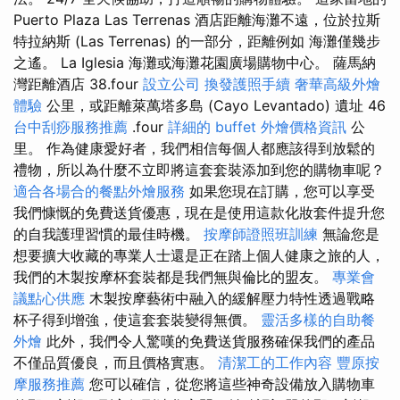
Puerto Plaza Las Terrenas 酒店距離海灘不遠，位於拉斯
特拉納斯 (Las Terrenas) 的一部分，距離例如 海灘僅幾步
之遙。 La Iglesia 海灘或海灘花園廣場購物中心。 薩馬納
灣距離酒店 38.four
設立公司
換發護照手續
奢華高級外燴
體驗
公里，或距離萊萬塔多島 (Cayo Levantado) 遺址 46
台中刮痧服務推薦
.four
詳細的 buffet 外燴價格資訊
公
里。 作為健康愛好者，我們相信每個人都應該得到放鬆的
禮物，所以為什麼不立即將這套套裝添加到您的購物車呢？
適合各場合的餐點外燴服務
如果您現在訂購，您可以享受
我們慷慨的免費送貨優惠，現在是使用這款化妝套件提升您
的自我護理習慣的最佳時機。
按摩師證照班訓練
無論您是
想要擴大收藏的專業人士還是正在踏上個人健康之旅的人，
我們的木製按摩杯套裝都是我們無與倫比的盟友。
專業會
議點心供應
木製按摩藝術中融入的緩解壓力特性透過戰略
杯子得到增強，使這套套裝變得無價。
靈活多樣的自助餐
外燴
此外，我們令人驚嘆的免費送貨服務確保我們的產品
不僅品質優良，而且價格實惠。
清潔工的工作內容
豐原按
摩服務推薦
您可以確信，從您將這些神奇設備放入購物車