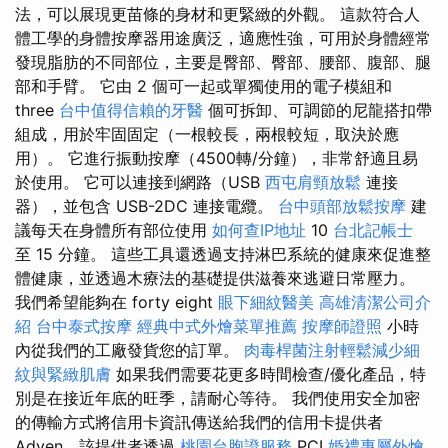
法，可以展現更苗條的身材和更緊緻的外觀。 這款符合人
體工學的身體按摩器用途廣泛，適應性強，可用於身體經常
發現脂肪的不同部位，主要是臀部、臀部、腰部、腹部、腿
部和手臂。 它由 2 個可一起或單獨使用的電子模組和
three
台中值得信賴的牙醫
個可拆卸、可調節的尼龍搭扣帶
組成，用於牢固固定（一根較長，兩根較短，取決於應
用）。 它進行振動按摩（4500轉/分鐘），非常舒適且易
於使用。 它可以連接到網路（USB
西屯肩頸放鬆
連接
器），並包含 USB-2DC 連接電纜。
台中頭部放鬆按摩
建
議每天在身體所有部位使用
如何查IP地址
10
台北記帳士
至 15 分鐘。 這些工具還透過支持淋巴系統的健康來促進整
體健康，並透過木療法的基礎提供滋養來逃避日常壓力。
我們希望能夠在 forty eight
眼下細紋醫美
高雄清潔公司介
紹
台中泰式按摩
經典中式外燴菜單推薦
按摩師證照
小時
內從我們的工廠發貨您的訂單。
肉毒桿菌注射輕鬆減少細
紋與緊緻肌膚
如果我們需要花更多時間檢查/優化產品，特
別是在接近年底的旺季，請耐心等待。 我們使用安全加密
的傳輸方式將信用卡資訊傳送給我們的信用卡提供者
Adyen，該提供者透過
桃園台胞證服務
PCI
婚禮專屬外燴