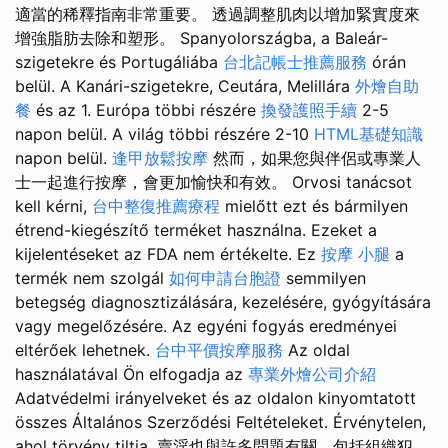
適當的稀釋指南非常重要。 透過調整肌肉以增加緊實度來
增強脂肪去除和塑形。 Spanyolországba, a Baleár-
szigetekre és Portugáliába
台北記帳士推薦服務
órán
belül. A Kanári-szigetekre, Ceutára, Melillára
外燴自助
餐
és az 1. Európa többi részére
換發護照手續
2-5
napon belül. A világ többi részére 2-10
HTML基礎知識
napon belül.
逢甲放鬆按摩
然而，如果您與伴侶或專業人
士一起進行按摩，會更加愉快和有效。 Orvosi tanácsot
kell kérni,
台中整復推薦療程
mielőtt ezt és bármilyen
étrend-kiegészítő terméket használna. Ezeket a
kijelentéseket az FDA nem értékelte. Ez
按摩 小腿
a
termék nem szolgál
如何申請台胞證
semmilyen
betegség diagnosztizálására, kezelésére, gyógyítására
vagy megelőzésére. Az egyéni fogyás eredményei
eltérőek lehetnek.
台中平價按摩服務
Az oldal
használatával Ön elfogadja az
專業外燴公司介紹
Adatvédelmi irányelveket és az oldalon kinyomtatott
összes Általános Szerződési Feltételeket. Érvénytelen,
ahol törvény tiltja. 賣淫也與許多問題有關，包括組織犯