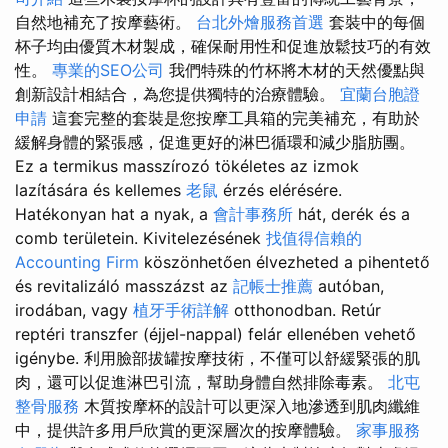
自然地補充了按摩藝術。
台北外燴服務首選
套裝中的每個
杯子均由優質木材製成，確保耐用性和促進放鬆技巧的有效
性。
專業的SEO公司
我們特殊的竹杯將木材的天然優點與
創新設計相結合，為您提供獨特的治療體驗。
宜蘭台胞證
申請
這套完整的套裝是您按摩工具箱的完美補充，有助於
緩解身體的緊張感，促進更好的淋巴循環和減少脂肪團。
Ez a termikus masszírozó tökéletes az izmok
lazítására és kellemes
老鼠
érzés elérésére.
Hatékonyan hat a nyak, a
會計事務所
hát, derék és a
comb területein. Kivitelezésének
找值得信賴的
Accounting Firm
köszönhetően élvezheted a pihentető
és revitalizáló masszázst az
記帳士推薦
autóban,
irodában, vagy
植牙手術詳解
otthonodban. Retúr
reptéri transzfer (éjjel-nappal) felár ellenében vehető
igénybe. 利用臉部拔罐按摩技術，不僅可以舒緩緊張的肌
肉，還可以促進淋巴引流，幫助身體自然排除毒素。
北屯
整骨服務
木質按摩杯的設計可以更深入地滲透到肌肉纖維
中，提供許多用戶欣賞的更深層次的按摩體驗。
家事服務