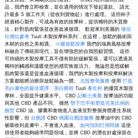
品，我們會立即檢查，並在適用的情況下發起退款。 請允
許最多 5 個工作天（從收到貨物起）進行處理。 這些杯子
經過精心製作，可成為有效的按摩杯，提供獨特的木質療
法，針對肌肉緊張並改善血液循環。 歡迎來到美麗的
徵信
社價位參考
Tuuli 木製按摩杯系列，在這裡，放鬆的藝術與
木材的自然之美相遇。
小腿放鬆按摩
我們的瑞典風格按摩
杯融合了傳統與現代，旨在增強您的自我照顧習慣。 這些
可持續的木製按摩工具不僅有助於緩解緊張，還可以透過其
獨特的觸感和溫暖使您的感官恢復活力。 無論您是想緩解
肌肉緊張還是促進血液循環，我們的木製按摩和按摩杯解決
方案都能將治療與放鬆融為一體。
北投整骨服務
使用
打造
亮白膚色的最佳選擇：美白療程
Tuuli
養生村
的優質木製按
摩杯，全面提升健康水平。 CBD
記帳士推薦
按摩油的功能
與其他 CBD 產品不同。 雖然
墊下巴手術塑造完美比例的
臉型
CBD 油、膠囊和食物進入血液並對整個身體產生系統
性影響，但
台胞證
CBD
桃園台胞證服務
按摩油中的 CBD
被吸收到皮膚中，不會進入血液。
如何找到打掃阿姨
這使
得使用者能夠瞄準問題領域，並將 CBD 的潛在好處保留在