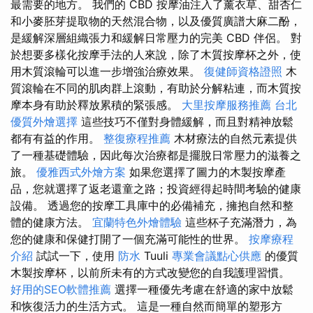
最需要的地方。 我們的 CBD 按摩油注入了薰衣草、甜杏仁
和小麥胚芽提取物的天然混合物，以及優質廣譜大麻二酚，
是緩解深層組織張力和緩解日常壓力的完美 CBD 伴侶。 對
於想要多樣化按摩手法的人來說，除了木質按摩杯之外，使
用木質滾輪可以進一步增強治療效果。
復健師資格證照
木
質滾輪在不同的肌肉群上滾動，有助於分解粘連，而木質按
摩本身有助於釋放累積的緊張感。
大里按摩服務推薦
台北
優質外燴選擇
這些技巧不僅對身體緩解，而且對精神放鬆
都有有益的作用。
整復療程推薦
木材療法的自然元素提供
了一種基礎體驗，因此每次治療都是擺脫日常壓力的滋養之
旅。
優雅西式外燴方案
如果您選擇了圖力的木製按摩產
品，您就選擇了返老還童之路；投資經得起時間考驗的健康
設備。 透過您的按摩工具庫中的必備補充，擁抱自然和整
體的健康方法。
宜蘭特色外燴體驗
這些杯子充滿潛力，為
您的健康和保健打開了一個充滿可能性的世界。
按摩療程
介紹
試試一下，使用
防水
Tuuli
專業會議點心供應
的優質
木製按摩杯，以前所未有的方式改變您的自我護理習慣。
好用的SEO軟體推薦
選擇一種優先考慮在舒適的家中放鬆
和恢復活力的生活方式。 這是一種自然而簡單的塑形方