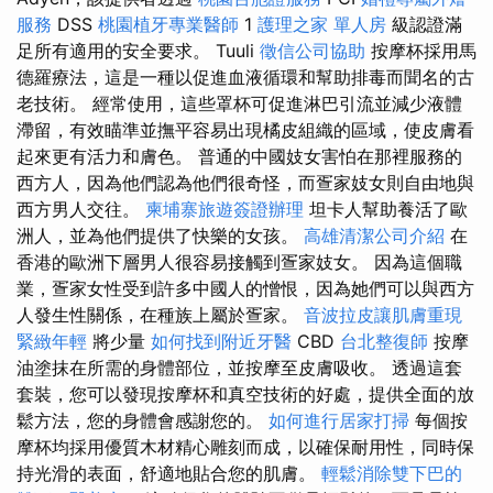
服務
DSS
桃園植牙專業醫師
1
護理之家 單人房
級認證滿
足所有適用的安全要求。 Tuuli
徵信公司協助
按摩杯採用馬
德羅療法，這是一種以促進血液循環和幫助排毒而聞名的古
老技術。 經常使用，這些罩杯可促進淋巴引流並減少液體
滯留，有效瞄準並撫平容易出現橘皮組織的區域，使皮膚看
起來更有活力和膚色。 普通的中國妓女害怕在那裡服務的
西方人，因為他們認為他們很奇怪，而疍家妓女則自由地與
西方男人交往。
柬埔寨旅遊簽證辦理
坦卡人幫助養活了歐
洲人，並為他們提供了快樂的女孩。
高雄清潔公司介紹
在
香港的歐洲下層男人很容易接觸到疍家妓女。 因為這個職
業，疍家女性受到許多中國人的憎恨，因為她們可以與西方
人發生性關係，在種族上屬於疍家。
音波拉皮讓肌膚重現
緊緻年輕
將少量
如何找到附近牙醫
CBD
台北整復師
按摩
油塗抹在所需的身體部位，並按摩至皮膚吸收。 透過這套
套裝，您可以發現按摩杯和真空技術的好處，提供全面的放
鬆方法，您的身體會感謝您的。
如何進行居家打掃
每個按
摩杯均採用優質木材精心雕刻而成，以確保耐用性，同時保
持光滑的表面，舒適地貼合您的肌膚。
輕鬆消除雙下巴的