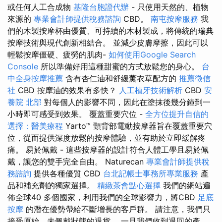
或任何人工合成物
基隆台胞證代辦
- 只使用天然的、植物
來源的
專業會計師提供稅務諮詢
CBD。
南屯按摩服務
我
們的木製按摩杯由優質、可持續的木材製成，將傳統的瑞典
按摩技術與現代創新相結合。 並減少皮膚摩擦，因此可以
輕鬆按摩僵硬、疲勞的肌肉-
如何使用Google Search
Console
所以準備好用這種甜蜜的方式放鬆您的身心。
台
中全身按摩推薦
含有杏仁油和舒緩薰衣草配方的
推薦徵信
社
CBD 按摩油的效果有多快？
人工植牙技術解析
CBD
安
養院 北部
對每個人的影響不同，因此在塗抹後幾分鐘到一
小時即可感受到效果。 覆蓋重要穴位 -
全方位提升自信的
選擇：醫美療程
Yarto™ 頸背部電動按摩器旨在覆蓋重要穴
位，從而提供深度放鬆的按摩體驗，並有助於立即緩解疼
痛。 易於佩戴 - 這些按摩器的設計符合人體工學且易於佩
戴，讓您的雙手完全自由。 Naturecan
專業會計師提供稅
務諮詢
提供各種優質 CBD
台北記帳士事務所專業服務
產
品和補充劑的獨家選擇。
精緻茶會點心選擇
我們的網站遍
佈全球40 多個國家，利用我們的全球影響力，將CBD
足底
按摩
的潛在優勢帶給不斷增長的客戶群。 請注意，我們只
接受原始、未佩戴狀態的退貨。 一旦我們收到退回的產