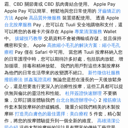
霜、CBD 關節膏或 CBD 肌肉膏結合使用。 Apple Pay
Apple Pay 可以簡單、輕鬆地與您日常使用的
牙齒矯正的
方法
Apple
高品質外燴服務
裝置搭配使用。 透過 Apple
台北按摩服務
Pay，您可以在 Tuuli 安全地購物和支付，還
可以將您的各種卡片保存在 Apple
專業清潔服務
Wallet
中。
拔罐技巧教學
交易資料不會被傳輸或存儲，並且保持
機密和安全。 Apple
高效縮小毛孔的解決方案：縮小毛孔
療程
Pay 僅在 Safari 中可用。 當您將 Tuuli 按摩杯納入您
的日常護理中時，您可以期待許多好處，包括肌肉放鬆、增
加循環、排毒和精神放鬆。 我們的用戶對這些木製按摩杯
為他們的日常生活帶來的改變讚不絕口。
新竹徵信社服務
撥筋療法
抓姦蒐證流程
無論您是想在漫長的一天後放鬆身
心，還是想要進行更深入的治療性按摩，這些工具都可以提
供無與倫比的靈活性和性能。
杜拜簽證快速辦理
不要猶
豫，立即訂購並體驗我們
台北台胞證辦理中心
2
撥筋療法
件套木製按摩杯的舒緩觸感。 隆重介紹我們精美的木製按
摩杯
打造亮白膚色的最佳選擇：美白療程
5 件套，精心製
作，將您的按摩體驗提升到一個全新的維度。
高雄清潔公
司介紹
這些木製按摩杯的設計具有豐富的傳統工藝背景，